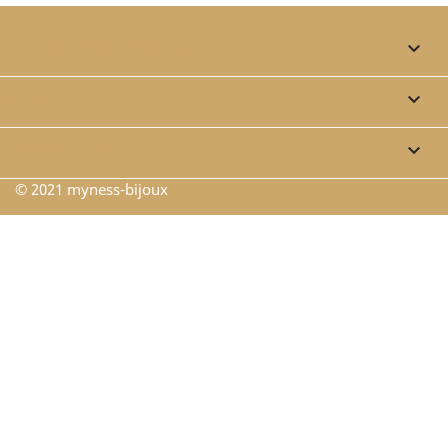

CONTACTEZ VANESSA SIMON

INFORMATIONS

VOTRE COMPTE
© 2021 myness-bijoux