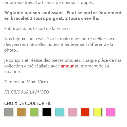
rigoureux travail artisanal de noeuds stoppés.
Réglable par son coulissant
.
Peut se porter également
en bracelet 3 tours poignet, 2 tours cheville.
Fabriqué dans le sud de la France.
Nos bijoux sont réalisés à la main dans notre atelier avec
des pierres naturelles pouvant légèrement différer de la
photo .
Je conçois et réalise des pièces uniques, chaque pièce de ma
collection a été réalisée avec
amour
au moment de sa
création .
Dimension Max: 60cm
FIL GRIS SUR LA PHOTO
CHOIX DE COULEUR FIL
GRIS
MOUTARDE
VERT
NOIR
TURQUOISE
ROSE
ROUGE
ROSE
JAUNE
POUDRÉ
FLUO
FLUO