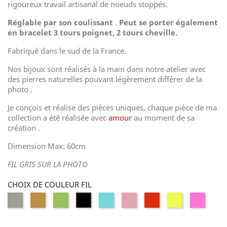
rigoureux travail artisanal de noeuds stoppés.
Réglable par son coulissant
.
Peut se porter également
en bracelet 3 tours poignet, 2 tours cheville.
Fabriqué dans le sud de la France.
Nos bijoux sont réalisés à la main dans notre atelier avec
des pierres naturelles pouvant légèrement différer de la
photo .
Je conçois et réalise des pièces uniques, chaque pièce de ma
collection a été réalisée avec
amour
au moment de sa
création .
Dimension Max: 60cm
FIL GRIS SUR LA PHOTO
CHOIX DE COULEUR FIL
GRIS
MOUTARDE
VERT
TURQUOISE
ROSE
ROUGE
JAUNE
ROSE
NOIR
POUDRÉ
FLUO
FLUO